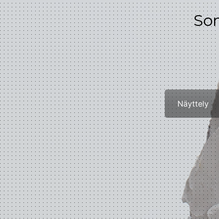
Som
Näyttely