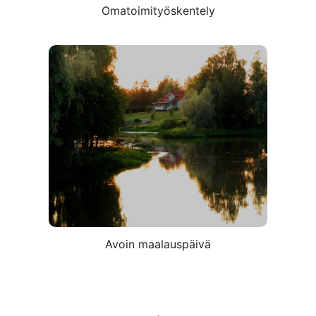
Omatoimityöskentely
Avoin
maalauspäivä
Tästä
Avoin maalauspäivä