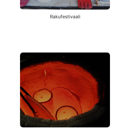
Rakufestivaali
Omatoimityöskentelyt
2.6.-31.8.2025
Tästä