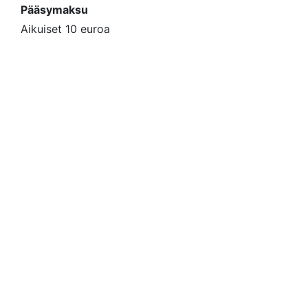
Pääsymaksu
Aikuiset 10 euroa
Lapset 5 euroa,
alle 7 v. ilmaiseksi.