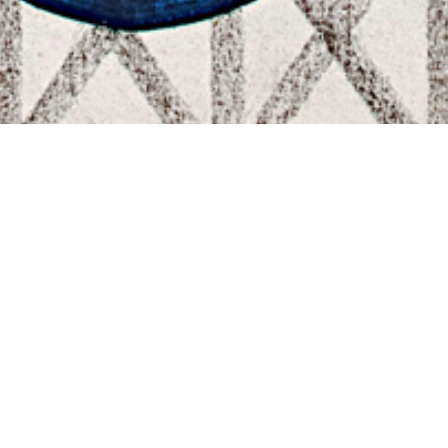
VALKOINEN MUSTA -VALKOINEN JÄNIS JA MUSTA
UUNI -näyttelyn kokonaisuus muodostuu Markku
Keräsen värikkäistä maalauksista, Pekka Jylhän
veistoksista, Antero Kareen muinaisuudesta ja
mustasavukeramiikan laajasta katsauksesta.
“Nuori sielu avoimena” on kirjoitettu