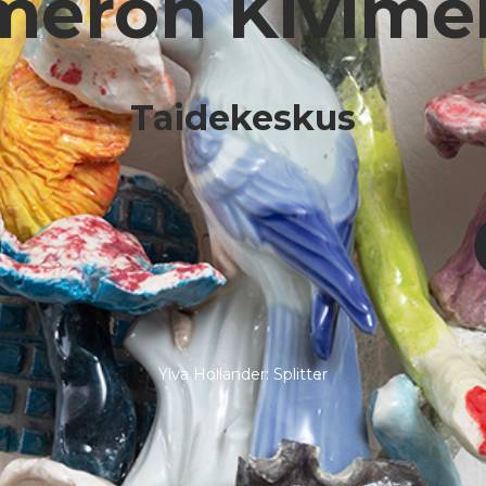
eron Kivimei
Taidekeskus
Ylva Hollander: Splitter